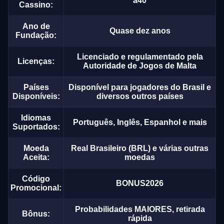
a40
Cassino:
Ano de
Quase dez anos
Fundação:
Licenciado e regulamentado pela
Licenças:
Autoridade de Jogos de Malta
Países
Disponível para jogadores do Brasil e
Disponíveis:
diversos outros países
Idiomas
Português, Inglês, Espanhol e mais
Suportados:
Moeda
Real Brasileiro (BRL) e várias outras
Aceita:
moedas
Código
BONUS2026
Promocional:
Probabilidades MAIORES, retirada
Bônus:
rápida