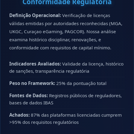
Conformidade Regulatória
Definição Operacional:
Verificação de licenças
válidas emitidas por autoridades reconhecidas (MGA,
UKGC, Curaçao eGaming, PAGCOR). Nossa análise
examina histórico disciplinar, renovações, e
conformidade com requisitos de capital mínimo.
Indicadores Avaliados:
Validade da licença, histórico
de sanções, transparência regulatória
Peso no Framework:
25% da pontuação total
Fontes de Dados:
Registros públicos de reguladores,
bases de dados IBAS
Achados:
87% das plataformas licenciadas cumprem
>95% dos requisitos regulatórios