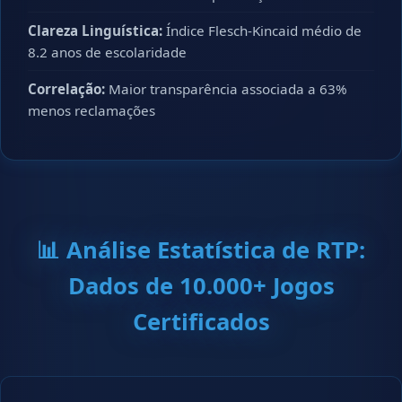
Clareza Linguística:
Índice Flesch-Kincaid médio de
8.2 anos de escolaridade
Correlação:
Maior transparência associada a 63%
menos reclamações
📊 Análise Estatística de RTP:
Dados de 10.000+ Jogos
Certificados