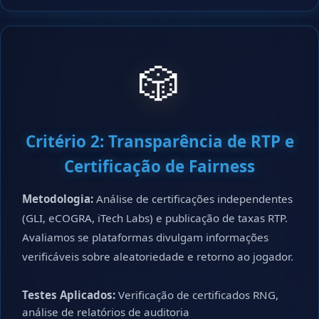
🎲
Critério 2: Transparência de RTP e
Certificação de Fairness
Metodologia:
Análise de certificações independentes
(GLI, eCOGRA, iTech Labs) e publicação de taxas RTP.
Avaliamos se plataformas divulgam informações
verificáveis sobre aleatoriedade e retorno ao jogador.
Testes Aplicados:
Verificação de certificados RNG,
análise de relatórios de auditoria