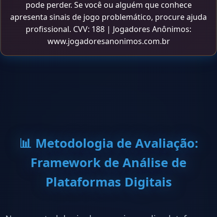
pode perder. Se você ou alguém que conhece
apresenta sinais de jogo problemático, procure ajuda
profissional. CVV: 188 | Jogadores Anônimos:
www.jogadoresanonimos.com.br
📊 Metodologia de Avaliação:
Framework de Análise de
Plataformas Digitais