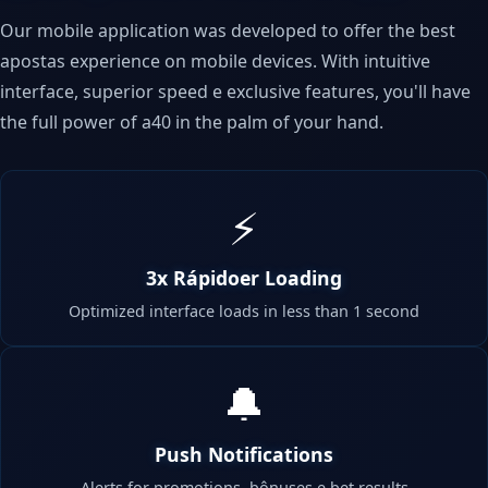
Our mobile application was developed to offer the best
apostas experience on mobile devices. With intuitive
interface, superior speed e exclusive features, you'll have
the full power of a40 in the palm of your hand.
⚡
3x Rápidoer Loading
Optimized interface loads in less than 1 second
🔔
Push Notifications
Alerts for promotions, bônuses e bet results