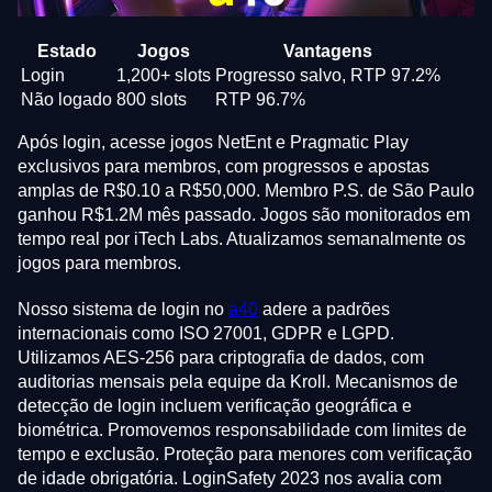
Estado
Jogos
Vantagens
Login
1,200+ slots
Progresso salvo, RTP 97.2%
Não logado
800 slots
RTP 96.7%
Após login, acesse jogos NetEnt e Pragmatic Play
exclusivos para membros, com progressos e apostas
amplas de R$0.10 a R$50,000. Membro P.S. de São Paulo
ganhou R$1.2M mês passado. Jogos são monitorados em
tempo real por iTech Labs. Atualizamos semanalmente os
jogos para membros.
Nosso sistema de login no
a40
adere a padrões
internacionais como ISO 27001, GDPR e LGPD.
Utilizamos AES-256 para criptografia de dados, com
auditorias mensais pela equipe da Kroll. Mecanismos de
detecção de login incluem verificação geográfica e
biométrica. Promovemos responsabilidade com limites de
tempo e exclusão. Proteção para menores com verificação
de idade obrigatória. LoginSafety 2023 nos avalia com