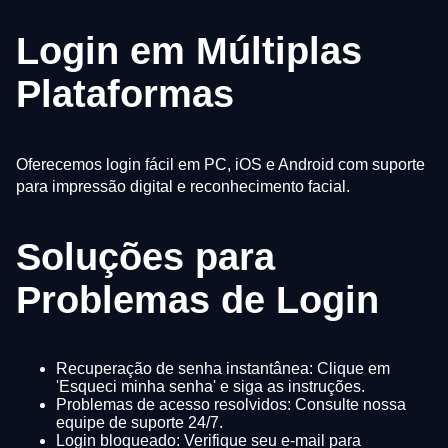
Login em Múltiplas
Plataformas
Oferecemos login fácil em PC, iOS e Android com suporte
para impressão digital e reconhecimento facial.
Soluções para
Problemas de Login
Recuperação de senha instantânea: Clique em
'Esqueci minha senha' e siga as instruções.
Problemas de acesso resolvidos: Consulte nossa
equipe de suporte 24/7.
Login bloqueado: Verifique seu e-mail para