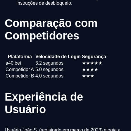
instruções de desbloqueio.
Comparação com
Competidores
Plataforma
Velocidade de Login
Segurança
a40 bet
3.2 segundos
★★★★★
Competidor A
5.0 segundos
★★★★
Competidor B
4.0 segundos
★★★
Experiência de
Usuário
Usuário João S. (registrado em março de 2023) elogia a