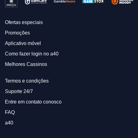
Ofertas especiais
Promoções
Aplicativo móvel
Como fazer login no a40
Melhores Cassinos
Termos e condições
Suporte 24/7
Entre em contato conosco
FAQ
a40