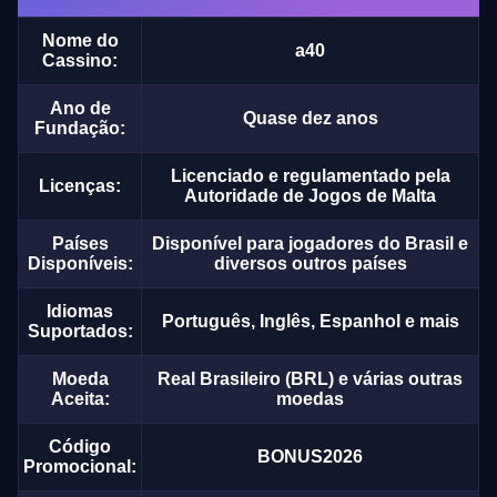
Nome do
a40
Cassino:
Ano de
Quase dez anos
Fundação:
Licenciado e regulamentado pela
Licenças:
Autoridade de Jogos de Malta
Países
Disponível para jogadores do Brasil e
Disponíveis:
diversos outros países
Idiomas
Português, Inglês, Espanhol e mais
Suportados:
Moeda
Real Brasileiro (BRL) e várias outras
Aceita:
moedas
Código
BONUS2026
Promocional: