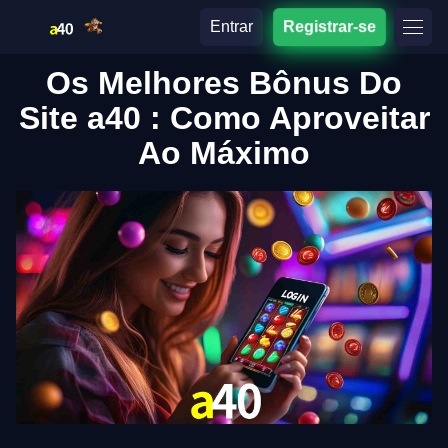
Entrar
Registrar-se
Os Melhores Bônus Do
Site a40 : Como Aproveitar
Ao Máximo