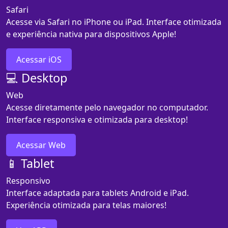
Safari
Acesse via Safari no iPhone ou iPad. Interface otimizada
e experiência nativa para dispositivos Apple!
Acessar iOS
💻 Desktop
Web
Acesse diretamente pelo navegador no computador.
Interface responsiva e otimizada para desktop!
Acessar Web
📱 Tablet
Responsivo
Interface adaptada para tablets Android e iPad.
Experiência otimizada para telas maiores!