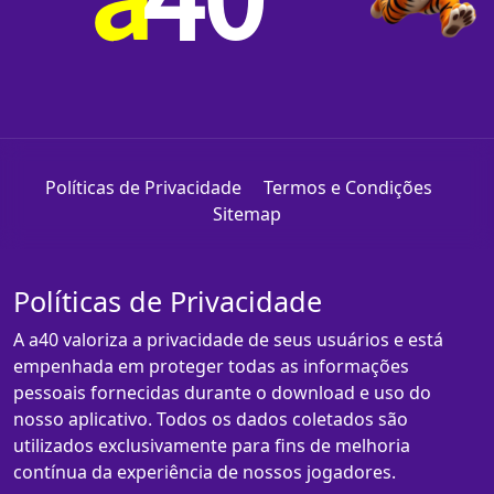
Políticas de Privacidade
Termos e Condições
Sitemap
Políticas de Privacidade
A a40 valoriza a privacidade de seus usuários e está
empenhada em proteger todas as informações
pessoais fornecidas durante o download e uso do
nosso aplicativo. Todos os dados coletados são
utilizados exclusivamente para fins de melhoria
contínua da experiência de nossos jogadores.