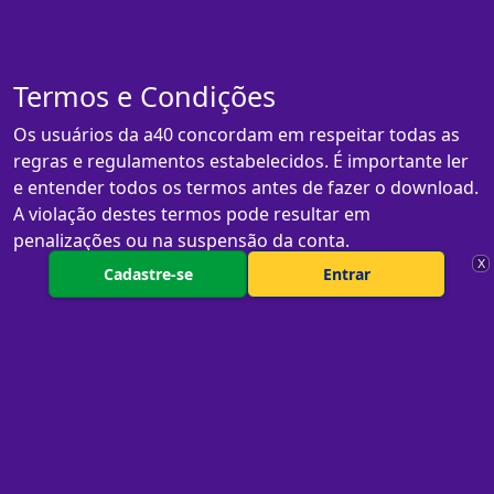
Termos e Condições
Os usuários da a40 concordam em respeitar todas as
regras e regulamentos estabelecidos. É importante ler
e entender todos os termos antes de fazer o download.
A violação destes termos pode resultar em
penalizações ou na suspensão da conta.
X
Cadastre-se
Entrar