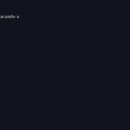
tacando a