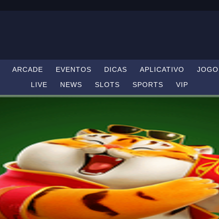
ARCADE
EVENTOS
DICAS
APLICATIVO
JOGO
LIVE
NEWS
SLOTS
SPORTS
VIP