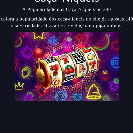
A Popularidade dos Caça-Níqueis no a40
explora a popularidade dos caça-níqueis no site de apostas a4
sua variedade, atração e a evolução do jogo online.