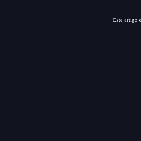
Este artigo 