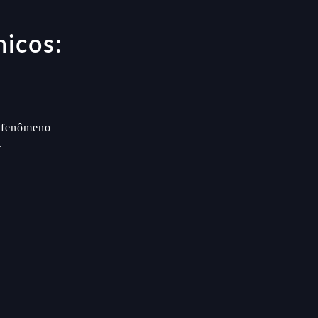
nicos:
m fenômeno
.