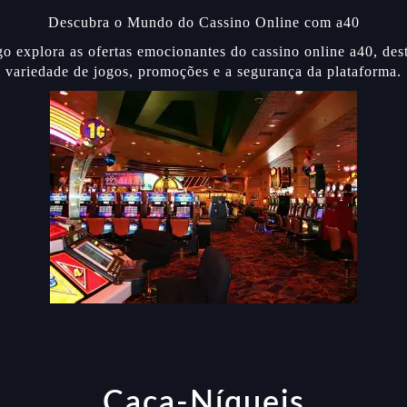
Descubra o Mundo do Cassino Online com a40
igo explora as ofertas emocionantes do cassino online a40, des
variedade de jogos, promoções e a segurança da plataforma.
Caça-Níqueis