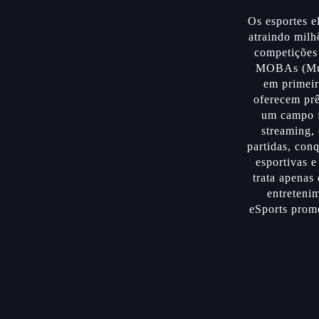
Os esportes e
atraindo milh
competições 
MOBAs (Mult
em primeir
oferecem prê
um campo fé
streaming,
partidas, con
esportivas 
trata apenas
entreteni
eSports prome