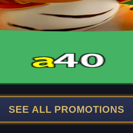
SEE ALL PROMOTIONS