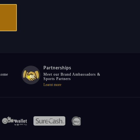
Partnerships
 some
Meet our Brand Ambassadors &
Sports Partners
Learnt more