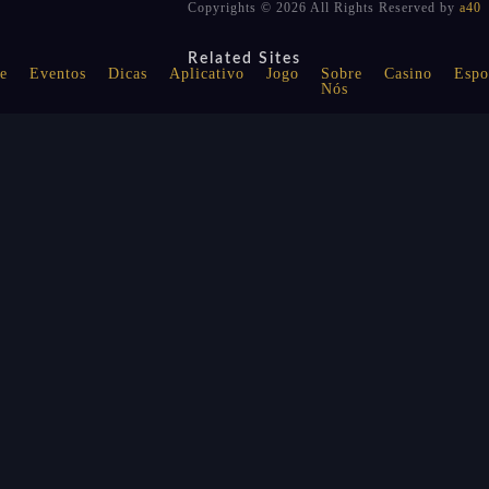
Copyrights © 2026 All Rights Reserved by
a40
Related Sites
e
Eventos
Dicas
Aplicativo
Jogo
Sobre
Casino
Espo
Nós