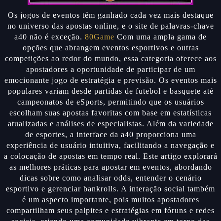
Os jogos de eventos têm ganhado cada vez mais destaque
no universo das apostas online, e o site de palavras-chave
a40 não é exceção.
80Game
Com uma ampla gama de
opções que abrangem eventos esportivos e outras
competições ao redor do mundo, essa categoria oferece aos
apostadores a oportunidade de participar de um
emocionante jogo de estratégia e previsão. Os eventos mais
populares variam desde partidas de futebol e basquete até
campeonatos de eSports, permitindo que os usuários
escolham suas apostas favoritas com base em estatísticas
atualizadas e análises de especialistas. Além da variedade
de esportes, a interface da a40 proporciona uma
experiência de usuário intuitiva, facilitando a navegação e
a colocação de apostas em tempo real. Este artigo explorará
as melhores práticas para apostar em eventos, abordando
dicas sobre como analisar odds, entender o cenário
esportivo e gerenciar bankrolls. A interação social também
é um aspecto importante, pois muitos apostadores
compartilham seus palpites e estratégias em fóruns e redes