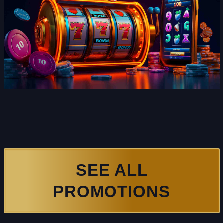
SEE ALL
PROMOTIONS