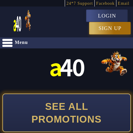
24*7 Support
Facebook
Email
LOGIN
SIGN UP
Menu
SEE ALL
PROMOTIONS