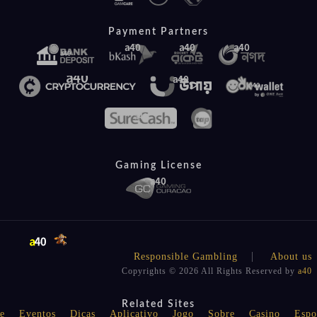
Payment Partners
Gaming License
Responsible Gambling
About us
Copyrights © 2026 All Rights Reserved by
a40
Related Sites
e
Eventos
Dicas
Aplicativo
Jogo
Sobre
Casino
Espo