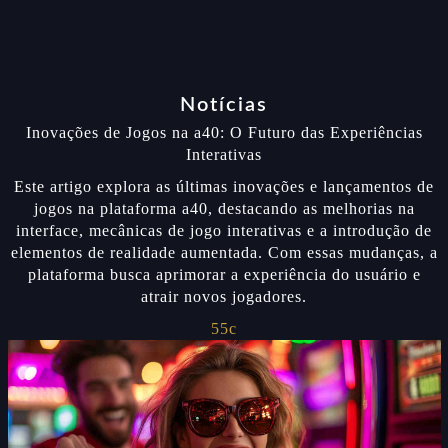
Notícias
Inovações de Jogos na a40: O Futuro das Experiências
Interativas
Este artigo explora as últimas inovações e lançamentos de
jogos na plataforma a40, destacando as melhorias na
interface, mecânicas de jogo interativas e a introdução de
elementos de realidade aumentada. Com essas mudanças, a
plataforma busca aprimorar a experiência do usuário e
atrair novos jogadores.
55c