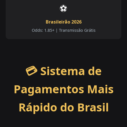
⚽
Brasileirão 2026
Odds: 1.85+ | Transmissão Grátis
💳 Sistema de
Pagamentos Mais
Rápido do Brasil