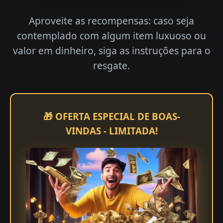
Aproveite as recompensas: caso seja
contemplado com algum item luxuoso ou
valor em dinheiro, siga as instruções para o
resgate.
🎁 OFERTA ESPECIAL DE BOAS-
VINDAS - LIMITADA!