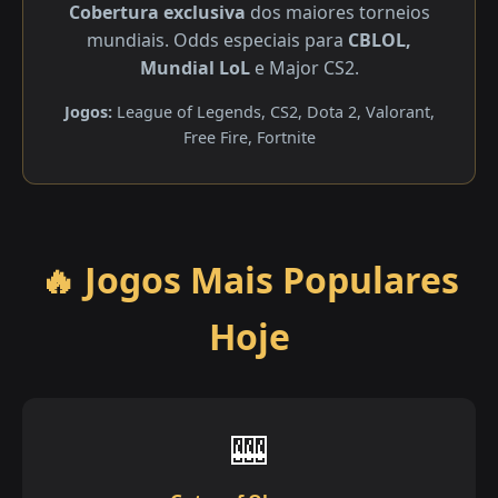
Cobertura exclusiva
dos maiores torneios
mundiais. Odds especiais para
CBLOL,
Mundial LoL
e Major CS2.
Jogos:
League of Legends, CS2, Dota 2, Valorant,
Free Fire, Fortnite
🔥 Jogos Mais Populares
Hoje
🎰