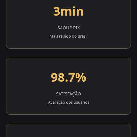
3min
SAQUE PIX
Mais rápido do Brasil
98.7%
SATISFAÇÃO
Avaliação dos usuários