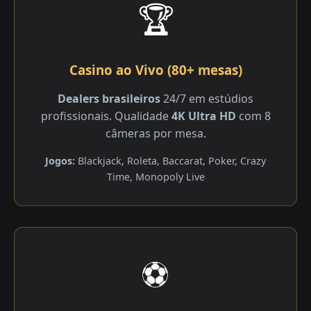
🏆
Casino ao Vivo (80+ mesas)
Dealers brasileiros
24/7 em estúdios
profissionais. Qualidade
4K Ultra HD
com 8
câmeras por mesa.
Jogos:
Blackjack, Roleta, Baccarat, Poker, Crazy
Time, Monopoly Live
⚽