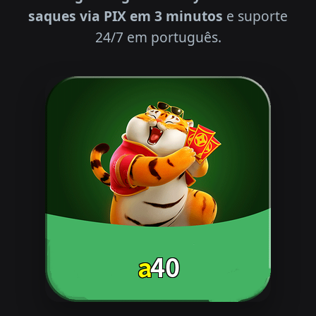
saques via PIX em 3 minutos
e suporte
24/7 em português.