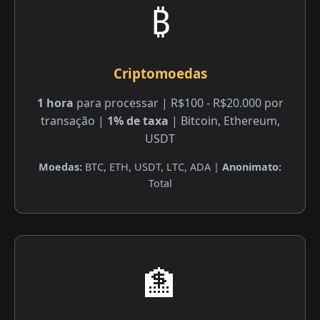
₿
Criptomoedas
1 hora
para processar | R$100 - R$20.000 por
transação |
1% de taxa
| Bitcoin, Ethereum,
USDT
Moedas:
BTC, ETH, USDT, LTC, ADA |
Anonimato:
Total
🏦