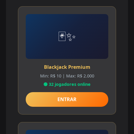
🃏✨
Blackjack Premium
Min: R$ 10 | Max: R$ 2.000
🟢 32 jogadores online
ENTRAR