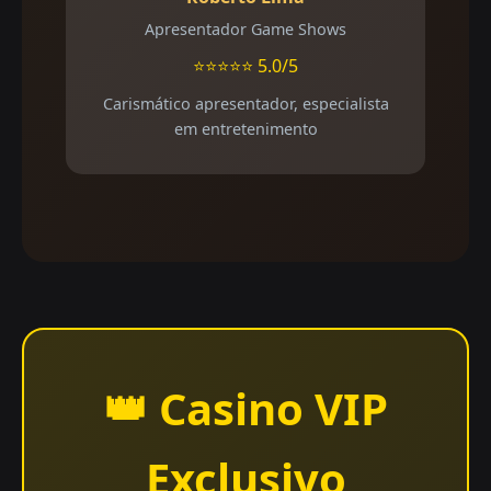
Apresentador Game Shows
⭐⭐⭐⭐⭐ 5.0/5
Carismático apresentador, especialista
em entretenimento
👑 Casino VIP
Exclusivo