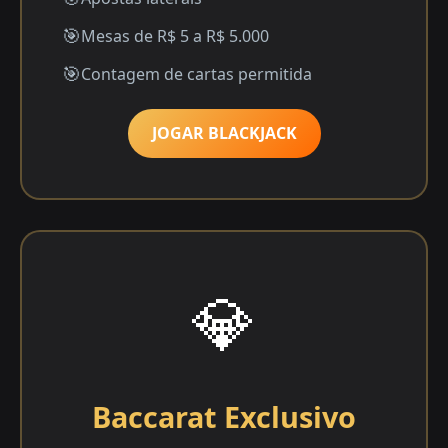
Mesas de R$ 5 a R$ 5.000
Contagem de cartas permitida
JOGAR BLACKJACK
💎
Baccarat Exclusivo