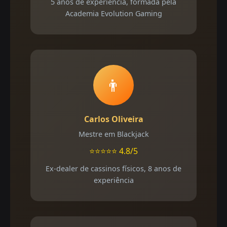
5 anos de experiência, formada pela
Academia Evolution Gaming
👨
Carlos Oliveira
Mestre em Blackjack
⭐⭐⭐⭐⭐ 4.8/5
Ex-dealer de cassinos físicos, 8 anos de
experiência