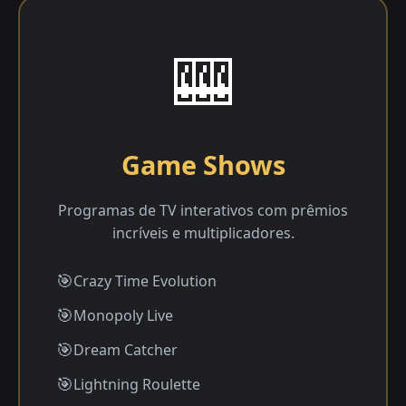
🎰
Game Shows
Programas de TV interativos com prêmios
incríveis e multiplicadores.
Crazy Time Evolution
Monopoly Live
Dream Catcher
Lightning Roulette