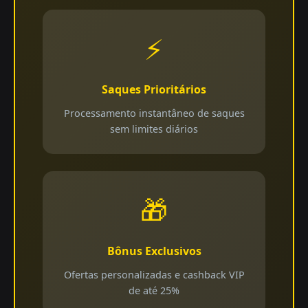
⚡
Saques Prioritários
Processamento instantâneo de saques
sem limites diários
🎁
Bônus Exclusivos
Ofertas personalizadas e cashback VIP
de até 25%