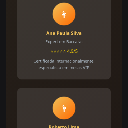
👩
Ana Paula Silva
Expert em Baccarat
⭐⭐⭐⭐⭐ 4.9/5
Certificada internacionalmente,
especialista em mesas VIP
👨
Roberto Lima