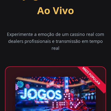
Ao Vivo
Experimente a emoção de um cassino real com
dealers profissionais e transmissão em tempo
real