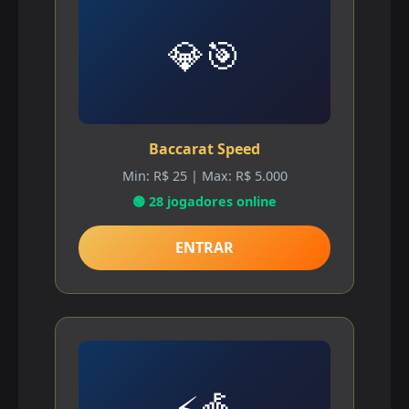
💎🎯
Baccarat Speed
Min: R$ 25 | Max: R$ 5.000
🟢 28 jogadores online
ENTRAR
⚡🎪