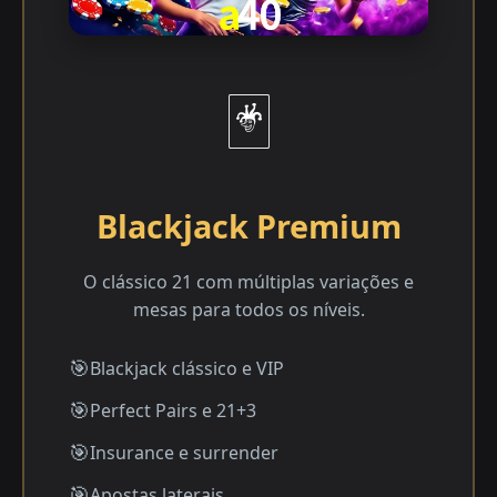
🃏
Blackjack Premium
O clássico 21 com múltiplas variações e
mesas para todos os níveis.
Blackjack clássico e VIP
Perfect Pairs e 21+3
Insurance e surrender
Apostas laterais