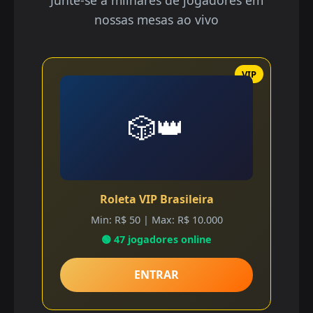
Junte-se a milhares de jogadores em
nossas mesas ao vivo
🎲👑
Roleta VIP Brasileira
Min: R$ 50 | Max: R$ 10.000
🟢 47 jogadores online
ENTRAR