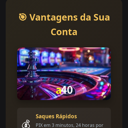
🎯 Vantagens da Sua
Conta
Saques Rápidos
💰
PIX em 3 minutos, 24 horas por