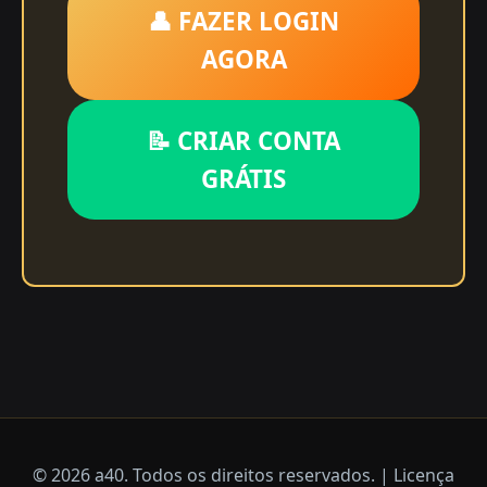
👤 FAZER LOGIN
AGORA
📝 CRIAR CONTA
GRÁTIS
© 2026 a40. Todos os direitos reservados. | Licença