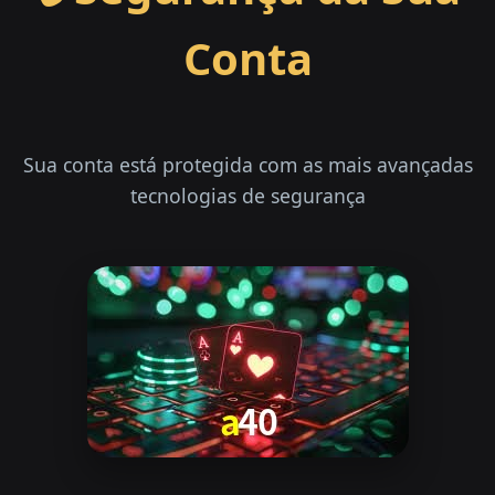
Conta
Sua conta está protegida com as mais avançadas
tecnologias de segurança