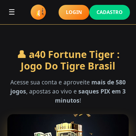
☰
LOGIN
CADASTRO
👤 a40 Fortune Tiger :
Jogo Do Tigre Brasil
Acesse sua conta e aproveite
mais de 580
jogos
, apostas ao vivo e
saques PIX em 3
minutos
!